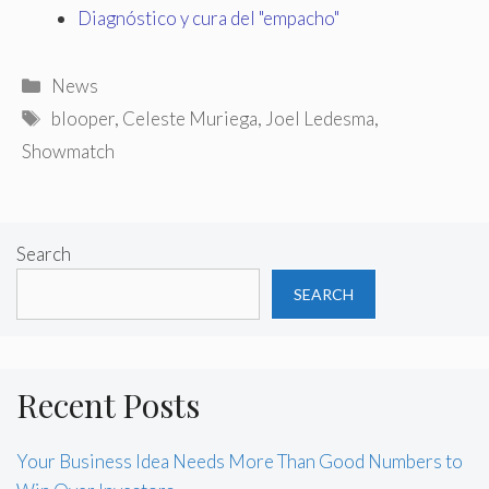
Diagnóstico y cura del "empacho"
Categories
News
Tags
blooper
,
Celeste Muriega
,
Joel Ledesma
,
Showmatch
Search
SEARCH
Recent Posts
Your Business Idea Needs More Than Good Numbers to