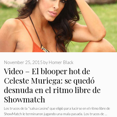
November 25, 2015
by
Homer Black
Video – El blooper hot de
Celeste Muriega: se quedó
desnuda en el ritmo libre de
Showmatch
Los trucos de la “salsa casino” que eligió para lucirse en el ritmo libre de
ShowMatch le terminaron jugando una mala pasada. Los trucos de …