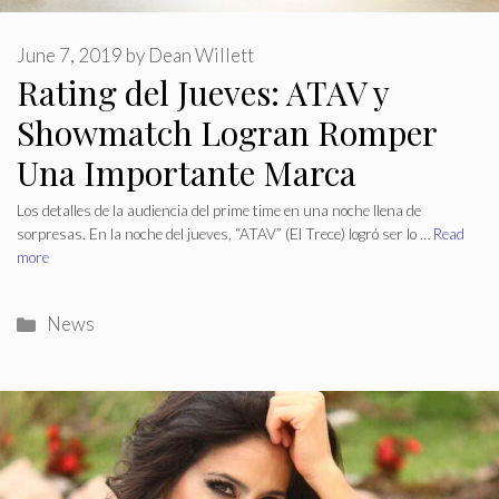
June 7, 2019
by
Dean Willett
Rating del Jueves: ATAV y
Showmatch Logran Romper
Una Importante Marca
Los detalles de la audiencia del prime time en una noche llena de
sorpresas. En la noche del jueves, “ATAV” (El Trece) logró ser lo …
Read
more
Categories
News