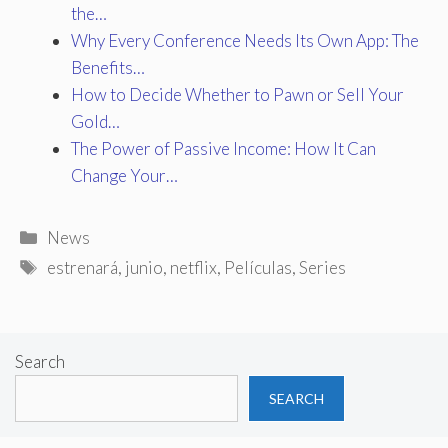
the…
Why Every Conference Needs Its Own App: The
Benefits…
How to Decide Whether to Pawn or Sell Your
Gold…
The Power of Passive Income: How It Can
Change Your…
Categories
News
Tags
estrenará
,
junio
,
netflix
,
Películas
,
Series
Search
SEARCH