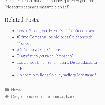
extranjeros sean más apasionados que en Argentina:
“Nosotros estamos bastante bien acá”.
Related Posts:
Tips to Strengthen Men's Self-Confidence and…
¿Cómo Comparar los Mejores Colchones de
Mexico?
¿Qué es una Drag Queen?
Diagnóstico y cura del "empacho"
Los Cursos En Línea, El Futuro De La Educación
Y El…
Un premio millonario que ¿nadie quiere ganar?
Categories
News
Tags
Diego
,
homosensual
,
intimidad
,
Ramos