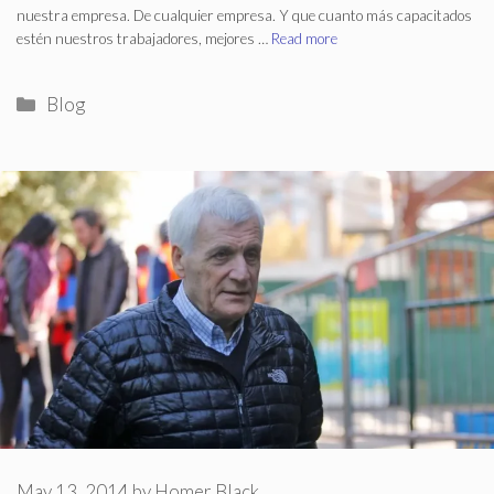
nuestra empresa. De cualquier empresa. Y que cuanto más capacitados
estén nuestros trabajadores, mejores …
Read more
Categories
Blog
May 13, 2014
by
Homer Black