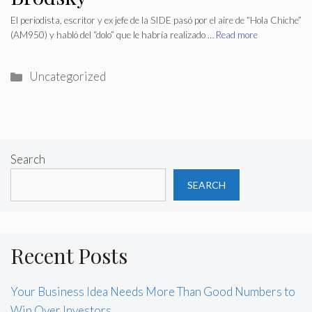
El periodista, escritor y ex jefe de la SIDE pasó por el aire de “Hola Chiche”
(AM950) y habló del “dolo” que le habría realizado …
Read more
Categories
Uncategorized
Search
SEARCH
Recent Posts
Your Business Idea Needs More Than Good Numbers to
Win Over Investors