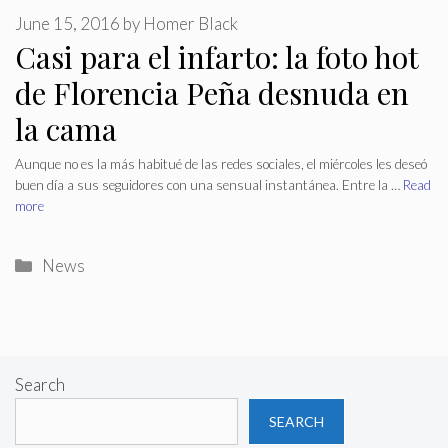
June 15, 2016
by
Homer Black
Casi para el infarto: la foto hot
de Florencia Peña desnuda en
la cama
Aunque no es la más habitué de las redes sociales, el miércoles les deseó
buen día a sus seguidores con una sensual instantánea. Entre la …
Read
more
Categories
News
Search
SEARCH