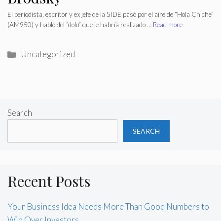
El periodista, escritor y ex jefe de la SIDE pasó por el aire de “Hola Chiche”
(AM950) y habló del “dolo” que le habría realizado …
Read more
Categories
Uncategorized
Search
SEARCH
Recent Posts
Your Business Idea Needs More Than Good Numbers to
Win Over Investors