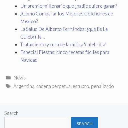
Un premio millonario que ¿nadie quiere ganar?
¿Cómo Comparar los Mejores Colchones de
Mexico?
La Salud De Alberto Fernández: ¿qué Es La
Culebrilla…
Tratamiento y cura de la mítica "culebrilla"
Especial Fiestas: cinco recetas fáciles para
Navidad
Categories
News
Tags
Argentina
,
cadena perpetua
,
estupro
,
penalizado
Search
SEARCH