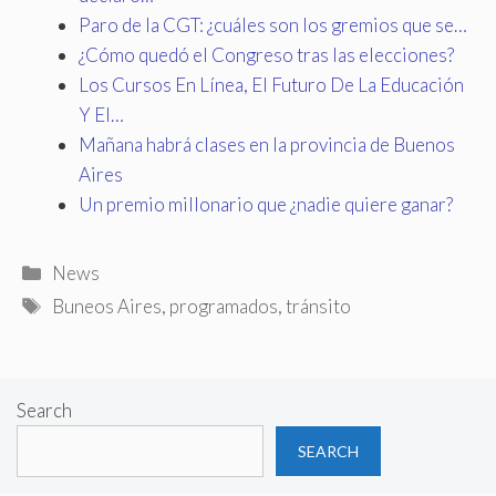
Paro de la CGT: ¿cuáles son los gremios que se…
¿Cómo quedó el Congreso tras las elecciones?
Los Cursos En Línea, El Futuro De La Educación
Y El…
Mañana habrá clases en la provincia de Buenos
Aires
Un premio millonario que ¿nadie quiere ganar?
Categories
News
Tags
Buneos Aires
,
programados
,
tránsito
Search
SEARCH