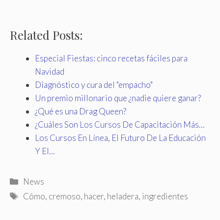
Related Posts:
Especial Fiestas: cinco recetas fáciles para
Navidad
Diagnóstico y cura del "empacho"
Un premio millonario que ¿nadie quiere ganar?
¿Qué es una Drag Queen?
¿Cuáles Son Los Cursos De Capacitación Más…
Los Cursos En Línea, El Futuro De La Educación
Y El…
Categories
News
Tags
Cómo
,
cremoso
,
hacer
,
heladera
,
ingredientes