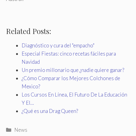
Related Posts:
Diagnóstico y cura del "empacho"
Especial Fiestas: cinco recetas fáciles para
Navidad
Un premio millonario que ¿nadie quiere ganar?
¿Cómo Comparar los Mejores Colchones de
Mexico?
Los Cursos En Línea, El Futuro De La Educación
Y El…
¿Qué es una Drag Queen?
Categories
News