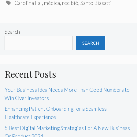
Tags
Carolina Fal
,
médica
,
recibió
,
Santo Biasatti
Search
SEARCH
Recent Posts
Your Business Idea Needs More Than Good Numbers to
Win Over Investors
Enhancing Patient Onboarding for a Seamless
Healthcare Experience
5 Best Digital Marketing Strategies For A New Business
Or Product 2024